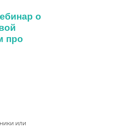
ебинар о
вой
м про
чники или