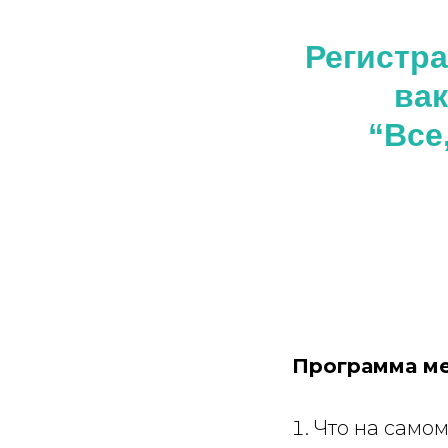
Регистр
ва
“Все
Программа м
Что на самом