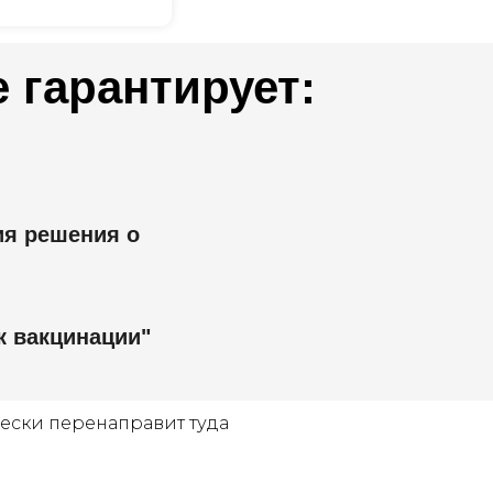
 гарантирует:
ия решения о
к вакцинации"
чески перенаправит туда