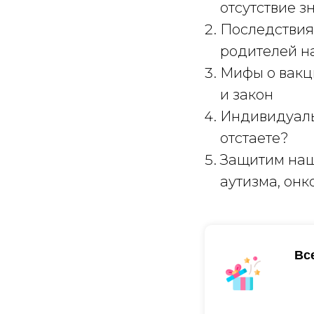
отсутствие з
Последствия 
родителей н
Мифы о вакци
и закон
Индивидуаль
отстаете?
Защитим наш
аутизма, онк
Вс