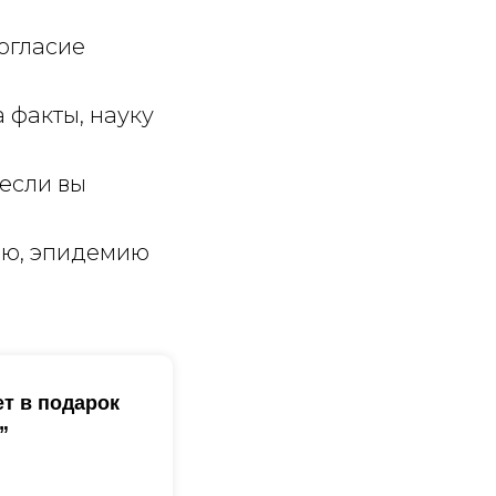
согласие
 факты, науку
если вы
ию, эпидемию
ет в подарок
”