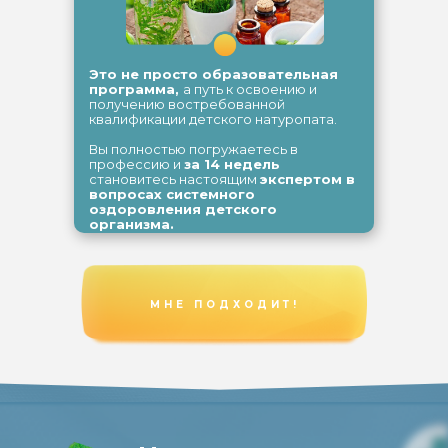
Это не просто образовательная
программа,
а путь к освоению и
получению востребованной
квалификации детского натуропата.
Вы полностью погружаетесь в
профессию и
за 14 недель
становитесь настоящим
экспертом в
вопросах системного
оздоровления детского
организма.
МНЕ ПОДХОДИТ!