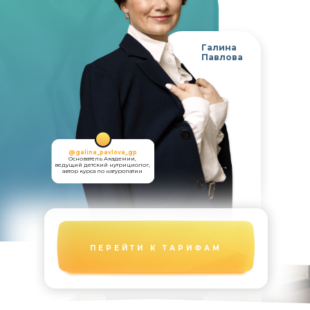
Галина
Павлова
@galina_pavlova_gp
Основатель Академии,
ведущий детский нутрициолог,
автор курса по натуропатии
ПЕРЕЙТИ К ТАРИФАМ