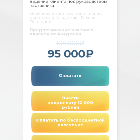
Ведение клиента под руководством
наставника
Индивидуальное сопровождение
основателя Академии - Галины
Павловой
Предоставление платного
клиента от Академии
105 000₽
95 000₽
Оплатить
Внести
предоплату 10 000
рублей
Оплатить по беспроцентной
рассрочке