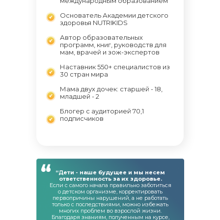
международным образованием
Основатель Академии детского
здоровья NUTRIKIDS
Автор образовательных
программ, книг, руководств для
мам, врачей и зож-экспертов
Наставник 550+ специалистов из
30 стран мира
Мама двух дочек: старшей - 18,
младшей - 2
Блогер с аудиторией 70,1
подписчиков
“
“Дети - наше будущее и мы несем
ответственность за их здоровье.
Если с самого начала правильно заботиться
о детском организме, корректировать
первопричины нарушений, а не работать
только с последствиями, можно избежать
многих проблем во взрослой жизни.
Благодаря знаниям, полученным на курсе,