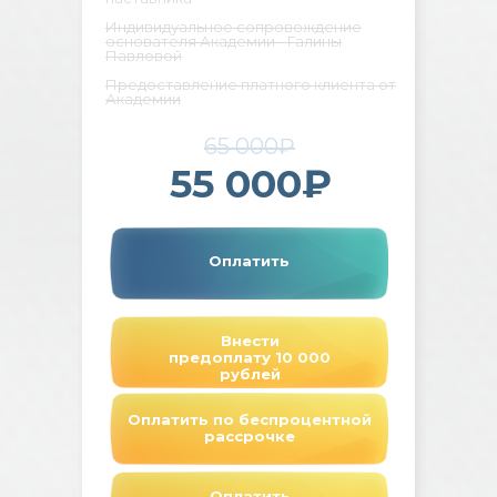
Индивидуальное сопровождение
основателя Академии - Галины
Павловой
Предоставление платного клиента от
Академии
65 000₽
55 000₽
Оплатить
Внести
предоплату 10 000
рублей
Оплатить по беспроцентной
рассрочке
Оплатить