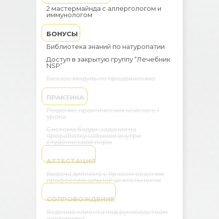
2 мастермайнда с аллергологом и
иммунологом
БОНУСЫ
Библиотека знаний по натуропатии
Доступ в закрытую группу “Лечебник
NSP”
Бизнес-модуль по продвижению
ПРАКТИКА
Решение практических кейсов с 1
урока
Система бадди: задания на
проработку навыков внутри
студенческой пары
АТТЕСТАЦИЯ
Выдача диплома с правом ведения
профессиональной деятельности
СОПРОВОЖДЕНИЕ
Ведение клиента под руководством
наставника